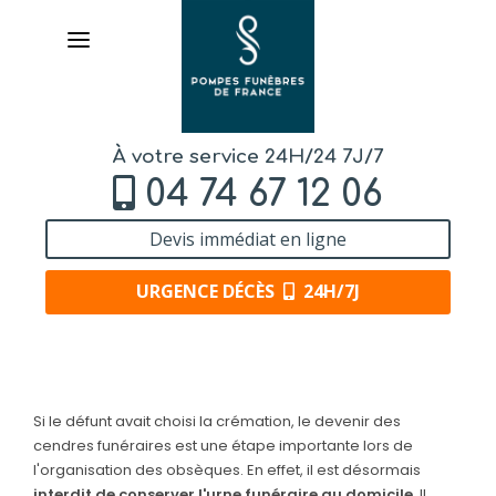
À votre service 24H/24 7J/7
04 74 67 12 06
Devis immédiat en ligne
URGENCE DÉCÈS
24H/7J
AVIS DE DÉCÈS
Si le défunt avait choisi la crémation, le devenir des
ORGANISER DES OBSÈQUES
cendres funéraires est une étape importante lors de
l'organisation des obsèques. En effet, il est désormais
PRÉVOIR SES OBSÈQUES
interdit de conserver l'urne funéraire au domicile
. Il