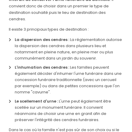
convient donc de choisir dans un premier le type de
SERVICES & ARTICLES
destination souhaité puis le lieu de destination des
cendres.
Entretien de sépulture
NOTRE AGENCE
Il existe 3 principaux types de destination :
Livraison de plaques
La dispersion des cendres :
La réglementation autorise
Nos capitons funéraires
la dispersion des cendres dans plusieurs lieu et
notamment en pleine nature, en pleine mer ou plus
Nos cercueils
communément dans un jardin du souvenir.
L'inhumation des cendres :
Les familles peuvent
Nos monuments
également décider d'inhumer l'urne funéraire dans une
Nos urnes funéraires
concession funéraire traditionnelle (avec un cercueil
par exemple) ou dans de petites concessions que l'on
Rapatriement
nomme "cavurne".
Services aux familles
Le scellement d'urne :
L'urne peut également être
scellée sur un monument funéraire. Il convient
néanmoins de choisir une urne en granit afin de
préserver l'intégrité des cendres funéraires.
Dans le cas où la famille n'est pas sûr de son choix ou si le