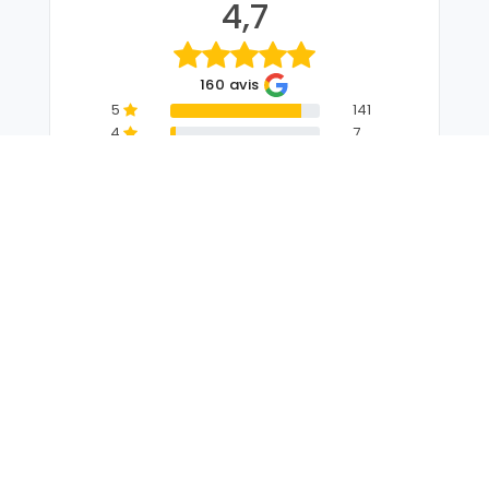
4,7
160 avis
5
141
4
7
3
0
2
1
1
11
VOIR TOUS NOS AVIS CLIENTS
Obtenez un devis de pompes
funèbres à Villefranche-sur-