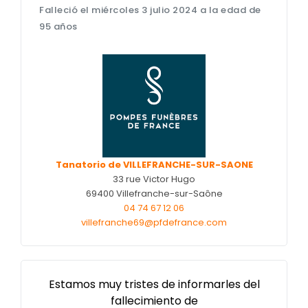
Falleció el miércoles 3 julio 2024 a la edad de
Nos cercueils
95 años
Nos monuments
Nos urnes funéraires
Rapatriement
Services aux familles
Tanatorio de VILLEFRANCHE-SUR-SAONE
33 rue Victor Hugo
69400 Villefranche-sur-Saône
04 74 67 12 06
villefranche69@pfdefrance.com
Estamos muy tristes de informarles del
fallecimiento de