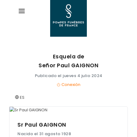
Esquela de
AVIS DE DÉCÈS
Señor Paul
GAIGNON
ORGANISER DES OBSÈQUES
Publicado el jueves 4 julio 2024
Conexión
PRÉVOIR SES OBSÈQUES
ES
SERVICES & ARTICLES
Entretien de sépulture
NOTRE AGENCE
Livraison de plaques
Sr Paul
GAIGNON
Nacido el 31 agosto 1928
Nos capitons funéraires