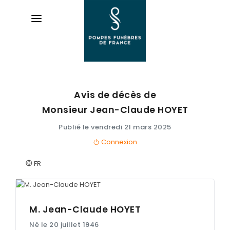
Avis de décès de
AVIS DE DÉCÈS
Monsieur Jean-Claude
HOYET
ORGANISER DES OBSÈQUES
Publié le vendredi 21 mars 2025
Connexion
PRÉVOIR SES OBSÈQUES
FR
SERVICES & ARTICLES
Entretien de sépulture
NOTRE AGENCE
Livraison de plaques
M. Jean-Claude
HOYET
Né le 20 juillet 1946
Nos capitons funéraires