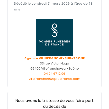
Décédé le vendredi 21 mars 2025 à l'âge de 78
Nos cercueils
ans
Nos monuments
Nos urnes funéraires
Rapatriement
Services aux familles
Agence VILLEFRANCHE-SUR-SAONE
33 rue Victor Hugo
69400 Villefranche-sur-Saône
04 74 67 12 06
villefranche69@pfdefrance.com
Nous avons la tristesse de vous faire part
du décès de