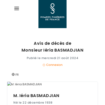
Avis de décès de
AVIS DE DÉCÈS
Monsieur Iéria
BASMADJIAN
ORGANISER DES OBSÈQUES
Publié le mercredi 21 août 2024
Connexion
PRÉVOIR SES OBSÈQUES
FR
SERVICES & ARTICLES
Entretien de sépulture
NOTRE AGENCE
Livraison de plaques
M. Iéria
BASMADJIAN
Né le 22 décembre 1938
Nos capitons funéraires