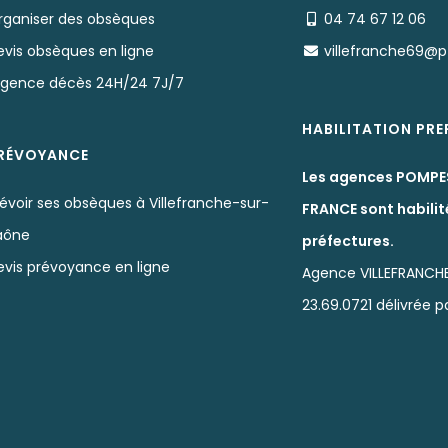
rganiser des obsèques
04 74 67 12 06
evis obsèques en ligne
villefranche69@
rgence décès 24H/24 7J/7
HABILITATION PR
RÉVOYANCE
Les agences POMPE
évoir ses obsèques à Villefranche-sur-
FRANCE sont habilit
aône
préfectures.
evis prévoyance en ligne
Agence VILLEFRANCH
23.69.0721 délivrée 