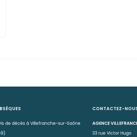
BSÈQUES
CONTACTEZ-NOU
vis de décès à Villefranche-sur-Saône
AGENCE VILLEFRAN
69)
33 rue Victor Hugo