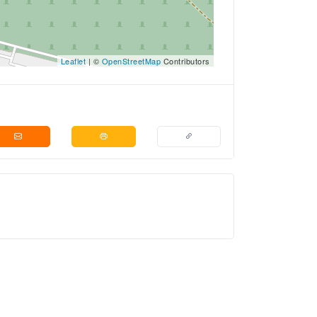
Leaflet
| ©
OpenStreetMap
Contributors