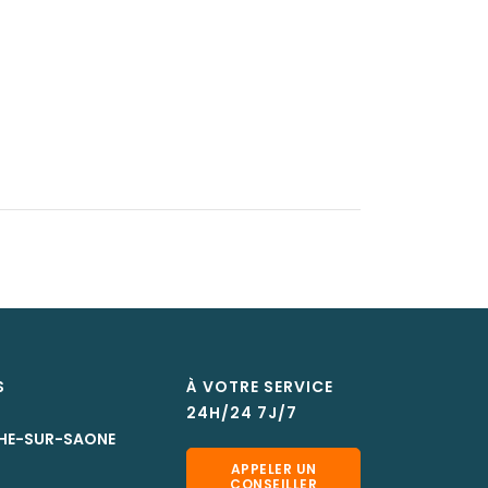
S
À VOTRE SERVICE
24H/24 7J/7
CHE-SUR-SAONE
APPELER UN
CONSEILLER