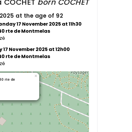
a
COCHET
born
COCHET
025 at the age of 92
onday 17 November 2025 at 11h30
0 rte de Montmelas
zé
 17 November 2025 at 12h00
0 rte de Montmelas
zé
×
×
0 rte de
0 rte de