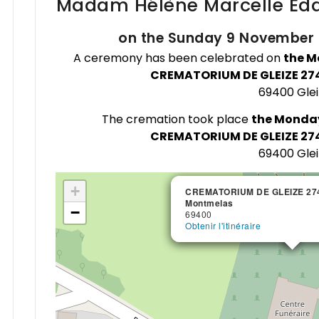
Madam Hélène Marcelle Ed
on the Sunday 9 November 2
A ceremony has been celebrated on
the M
CREMATORIUM DE GLEIZE 274
69400 Glei
The cremation took place
the Monday
CREMATORIUM DE GLEIZE 274
69400 Glei
+
CREMATORIUM DE GLEIZE 274
CREMATORIUM DE GLEIZE 274
Montmelas
Montmelas
−
69400
69400
Obtenir l'itinéraire
Obtenir l'itinéraire