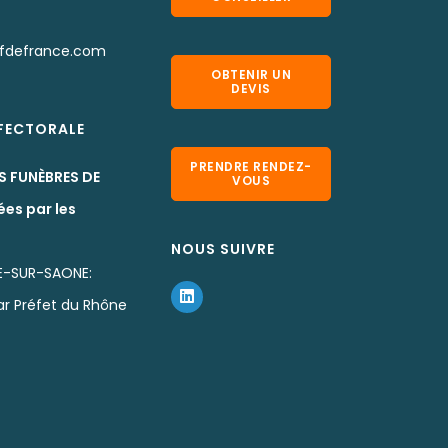
pfdefrance.com
OBTENIR UN
DEVIS
EFECTORALE
PRENDRE RENDEZ-
S FUNÈBRES DE
VOUS
ées par les
NOUS SUIVRE
E-SUR-SAONE:
par Préfet du Rhône